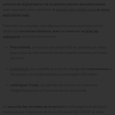
solution de digitalisation de la relation patient
des pharmacies
avec nos outils pour optimiser la
gestion des rendez-vous
et
notre
application web.
Parmi les nouveautés, vous découvrirez notre outil tout-en-un
dédié aux
nouvelles missions, avec un zoom sur le
bilan de
prévention
.
Vous (re) découvrirez :
PharmaSafe
, un serveur sécurisé HDS accessible par email,
ayant pour but de recevoir vos documents patients en toute
sécurité
SpeedOrdo
, qui simplifie la prise en charge des
ordonnances
et
fait gagner un temps précieux aux équipes officinales
meSoigner Vitale
, qui permet de recruter et connaitre
l’éligibilité patient à l’insertion de la carte vitale.
La
sécurité des données de la solution
a été augmenté de façon
drastique par l'obtention de la certification ISO 27001* et de la