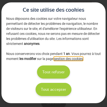
Ce site utilise des cookies
Nous déposons des cookies sur votre navigateur nous
permettant de détecter les problèmes de navigation, le nombre
de visiteurs sur le site, et d'améliorer l'expérience utilisateur. En
refusant ces cookies, nous ne serons pas en mesure de détecter
les problèmes d'utilisation du site. Les informations sont
strictement
anonymes
.
Nous conserverons vos choix pendant
1 an
. Vous pourrez à tout
Publié le 02/10/2024
moment
les modifier
sur la page
gestion des cookies
.
Article
Découvrez la vaccination avec
Tout refuser
meSoigner
Les campagnes de vaccination sont plus importantes que
Tout accepter
jamais, notamment pour les pharmaciens qui jouent un rôle
central dans la prévention des malad…
Lire la suite