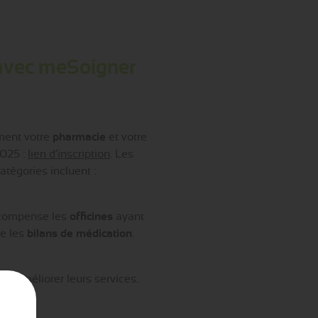
s avec meSoigner
ement votre
pharmacie
et votre
2025 :
lien d’inscription
. Les
atégories incluent :
écompense les
officines
ayant
e les
bilans de médication
.
our améliorer leurs services.