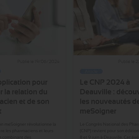
Publié le 19/06/2024
Publié le
Article
plication pour
Le CNP 2024 à
er la relation du
Deauville : décou
cien et de son
les nouveautés d
t
meSoigner
ion meSoigner révolutionne la
Le Congrès National des Pha
tre les pharmaciens et leurs
(CNP) revient pour son édition
En combinant des
8 et 9 juin à Deauville. Cet é