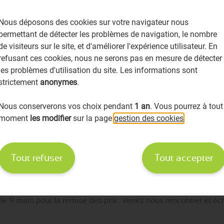
nnaissance des
équipes officinales
soudées et engagées.
Nous déposons des cookies sur votre navigateur nous
permettant de détecter les problèmes de navigation, le nombre
 une catégorie dédiée aux initiatives des jeunes talents en deve
de visiteurs sur le site, et d'améliorer l'expérience utilisateur. En
refusant ces cookies, nous ne serons pas en mesure de détecter
ntion : récompenser les
pharmacies
qui sensibilisent activemen
les problèmes d'utilisation du site. Les informations sont
strictement
anonymes
.
t environnementale dans
l'officine
: pour les actions visant à ré
Nous conserverons vos choix pendant
1 an
. Vous pourrez à tout
ial de
l'officine
.
moment
les modifier
sur la page
gestion des cookies
.
s patients : une catégorie valorisant la proximité et la qualité
Tout refuser
Tout accepter
2025 sont l'occasion de célébrer l'innovation et l'excellence
of
e 9 mars pour la remise des prix : venez nous rencontrer et éch