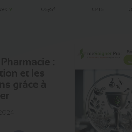
ices
OSyS®
CPTS
Q
>
 Pharmacie :
tion et les
ns grâce à
er
/2024