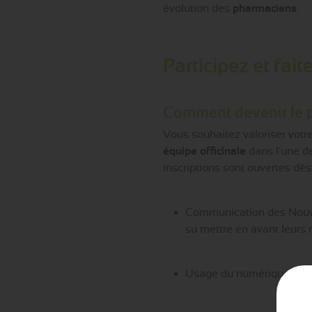
évolution des
pharmaciens
.
Participez et fa
Comment devenir le p
Vous souhaitez valoriser votr
équipe officinale
dans l'une d
inscriptions sont ouvertes dès 
Communication des Nouve
su mettre en avant leurs 
Usage du numérique en sa