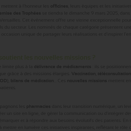
e
mettent à l'honneur les
officines
, leurs équipes et les initiativ
emise des Trophées
se tiendra le dimanche 9 mars 2025, dans 
 Versailles. Cet événement offre une vitrine exceptionnelle pour
s du secteur. Les nominés de chaque catégorie présentent une
occasion unique de partager leurs réalisations et d'inspirer 
outient les nouvelles missions ?
 limite plus à la
délivrance de médicaments
: ils se positionn
ique grâce à des missions élargies.
Vaccination
,
téléconsultatio
ROD
),
bilans de médication
… Ces
nouvelles missions
mettent en
atients.
pagnons les
pharmacies
dans leur transition numérique, un levi
éer un site en ligne, de gérer la communication ou d'intégrer des
émarquer et à répondre aux besoins évolutifs des patients. En
 mettre en lumière ces initiatives inspirantes, reflétant le rôle 