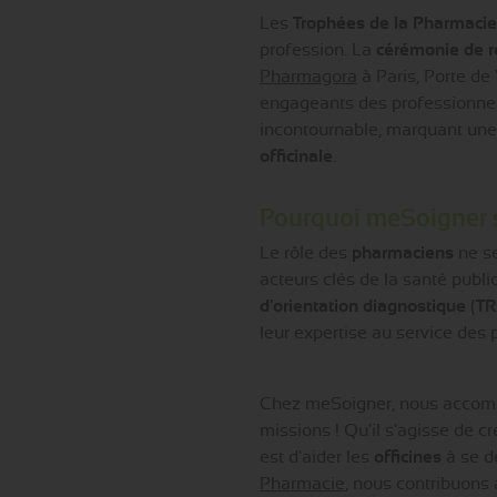
Les
Trophées de la Pharmaci
profession. La
cérémonie de r
Pharmagora
à Paris, Porte de
engageants des professionnel
incontournable, marquant une 
officinale
.
Pourquoi meSoigner s
Le rôle des
pharmaciens
ne se
acteurs clés de la santé publ
d'orientation diagnostique
(
T
leur expertise au service des p
Chez meSoigner, nous accom
missions ! Qu'il s'agisse de cr
est d'aider les
officines
à se d
Pharmacie
, nous contribuons à