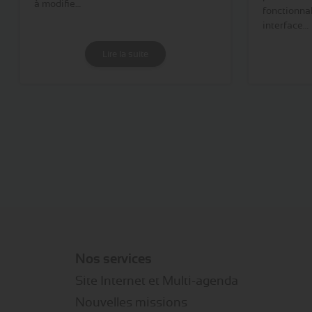
à modifie…
fonctionnal
interface…
Lire la suite
Nos services
Site Internet et Multi-agenda
Nouvelles missions