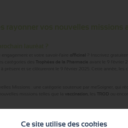
ites rayonner vos nouvelles mission
rochain lauréat ?
e engagement et votre savoir-faire
officinal
? Inscrivez gratuit
es catégories des
Trophées de la Pharmacie
avant le 9 février 
à présent et se clôtureront le 9 février 2025. Cette année, les c
lles Missions : une catégorie soutenue par meSoigner, qui r
nouvelles missions telles que la
vaccination
, les
TROD
ou encor
nté : pour les
pharmacies
qui intègrent des outils innovants p
Ce site utilise des cookies