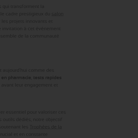
es qui transforment la
le cadre prestigieux du
salon
 les projets innovants et
 invitation à cet événement
l'ensemble de la communauté
ent aujourd'hui comme des
n en pharmacie
,
tests rapides
 avant leur engagement et
er essentiel pour valoriser ces
 outils dédiés, notre objectif
 soutenant les
Trophées de la
crucial et en constante