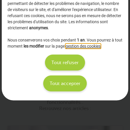
permettant de détecter les problèmes de navigation, le nombre
de visiteurs sur le site, et d'améliorer l'expérience utilisateur. En
refusant ces cookies, nous ne serons pas en mesure de détecter
les problèmes d'utilisation du site. Les informations sont
Xavier Mosnier Thoumas
strictement
anonymes
.
Nous conserverons vos choix pendant
1 an
. Vous pourrez à tout
Précédent
Suivant
moment
les modifier
sur la page
gestion des cookies
.
Tout refuser
Les derniers articles
Tout accepter
Conseils en officine, actualités santé, retours sur nos
fonctionnalités...
Retrouvez nos articles :