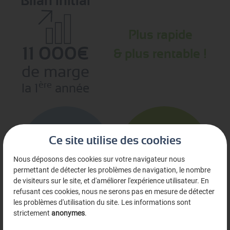
Bilan initial
Plus rapide
11 000€
& plus rentable !
de marge
ère
la 1
année
20 min
3 min
Ce site utilise des cookies
La première
La deuxième
Nous déposons des cookies sur votre navigateur nous
année
année
permettant de détecter les problèmes de navigation, le nombre
de visiteurs sur le site, et d'améliorer l'expérience utilisateur. En
refusant ces cookies, nous ne serons pas en mesure de détecter
les problèmes d'utilisation du site. Les informations sont
strictement
anonymes
.