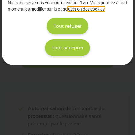
60€
20€
Nous conserverons vos choix pendant
1 an
. Vous pourrez à tout
moment
les modifier
sur la page
gestion des cookies
.
Soit 180€
Soit 400€
de l'heure
de l'heure
Tout refuser
Tout accepter
En savoir plus sur le Bilan Médical Partagé
Automatisation de l’ensemble du
processus :
questionnaire santé
prérempli par le patient