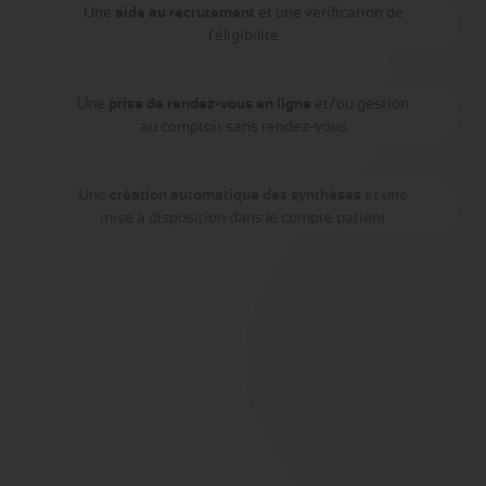
Une
aide au recrutement
et une vérification de
l'éligibilité
Une
prise de rendez-vous en ligne
et/ou gestion
au comptoir sans rendez-vous
Une
création automatique des synthèses
et une
mise à disposition dans le compte patient
Une
création automatique du bon de prise en
charge
pour l'angine et la cystite
Une
transmission des informations automatisée
(DMP et MS santé)