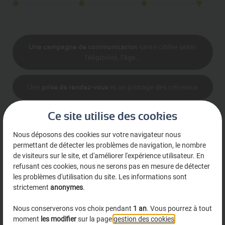
Une campagne de communication
santé ciblée selon
l'éligibilité, l'âge...
Une
prise de rendez-vous
et un pilotage des créneaux
Ce site utilise des cookies
Un
envoi de vos documents
dans l'espace santé
Nous déposons des cookies sur votre navigateur nous
permettant de détecter les problèmes de navigation, le nombre
Un
quizz vaccination
pour déterminer les besoins du
de visiteurs sur le site, et d'améliorer l'expérience utilisateur. En
patient (en partenariat avec Sanofi)
refusant ces cookies, nous ne serons pas en mesure de détecter
les problèmes d'utilisation du site. Les informations sont
strictement
anonymes
.
Un
suivi
: rappel automatique par e-mail et SMS
Nous conserverons vos choix pendant
1 an
. Vous pourrez à tout
moment
les modifier
sur la page
gestion des cookies
.