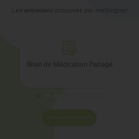
Les
entretiens
proposés par meSoigner
en moins d'1h
plus de 65 ans
5 molécules
identifier
Bilan de Médication Partagé
Demander une démo